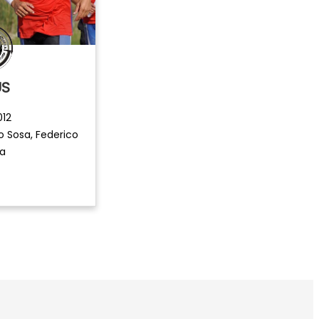
US
012
o Sosa, Federico
a