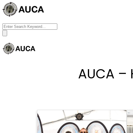
Search
for:
AUCA – 