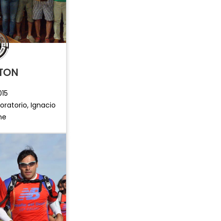
TON
015
oratorio, Ignacio
ne