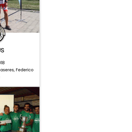
US
018
Caseres, Federico
a