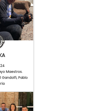
KA
024
yo Maestros.
l Gandolfi, Pablo
ría