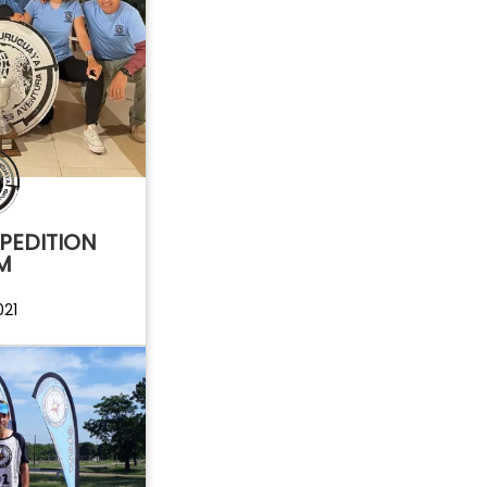
PEDITION
M
021